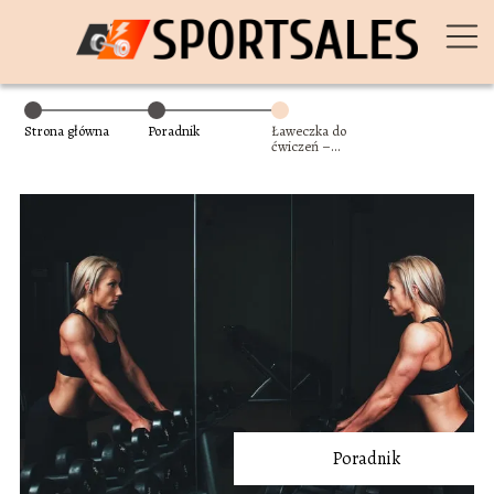
Strona główna
Poradnik
Ławeczka do
ćwiczeń –
najefektywniejsze
wykorzystanie
Poradnik