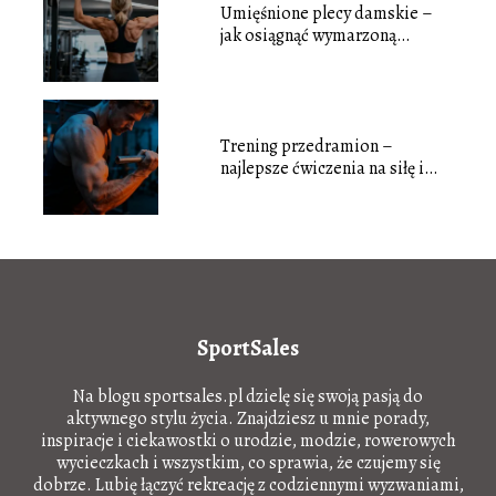
Umięśnione plecy damskie –
jak osiągnąć wymarzoną
sylwetkę?
Trening przedramion –
najlepsze ćwiczenia na siłę i
masę
SportSales
Na blogu sportsales.pl dzielę się swoją pasją do
aktywnego stylu życia. Znajdziesz u mnie porady,
inspiracje i ciekawostki o urodzie, modzie, rowerowych
wycieczkach i wszystkim, co sprawia, że czujemy się
dobrze. Lubię łączyć rekreację z codziennymi wyzwaniami,