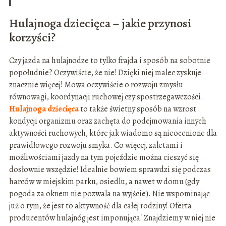
Hulajnoga dziecięca – jakie przynosi
korzyści?
Czy jazda na hulajnodze to tylko frajda i sposób na sobotnie
popołudnie? Oczywiście, że nie! Dzięki niej malec zyskuje
znacznie więcej! Mowa oczywiście o rozwoju zmysłu
równowagi, koordynacji ruchowej czy spostrzegawczości.
Hulajnoga dziecięca
to także świetny sposób na wzrost
kondycji organizmu oraz zachęta do podejmowania innych
aktywności ruchowych, które jak wiadomo są nieocenione dla
prawidłowego rozwoju smyka. Co więcej, zaletami i
możliwościami jazdy na tym pojeździe można cieszyć się
dosłownie wszędzie! Idealnie bowiem sprawdzi się podczas
harców w miejskim parku, osiedlu, a nawet w domu (gdy
pogoda za oknem nie pozwala na wyjście). Nie wspominając
już o tym, że jest to aktywność dla całej rodziny! Oferta
producentów hulajnóg jest imponująca! Znajdziemy w niej nie