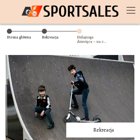
Strona główna
Rekreacja
Hulajnoga
dziecięca – na co
zwrócić uwagę
przy zakupie?
Rekreacja