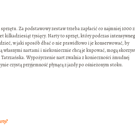
 sprzętu. Za podstawowy zestaw trzeba zapłacić co najmniej 1000 z
t kilkadziesiąt tysięcy. Narty to sprzęt, który podczas intensywne
dzieć, w jaki sposób dbać o nie prawidłowo i je konserwować, by
ją własnymi nartami i niekoniecznie chcą je kupować, mogą skorzys
a Tatrzańska. Wypożyczenie nart zwalnia z konieczności żmudnej
dynie czystą przyjemność płynącą z jazdy po ośnieżonym stoku.
rty?