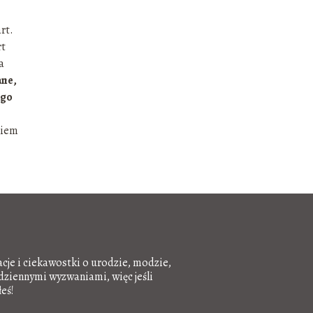
rt.
rt
a
ane,
ego
ciem
acje i ciekawostki o urodzie, modzie,
odziennymi wyzwaniami, więc jeśli
eś!