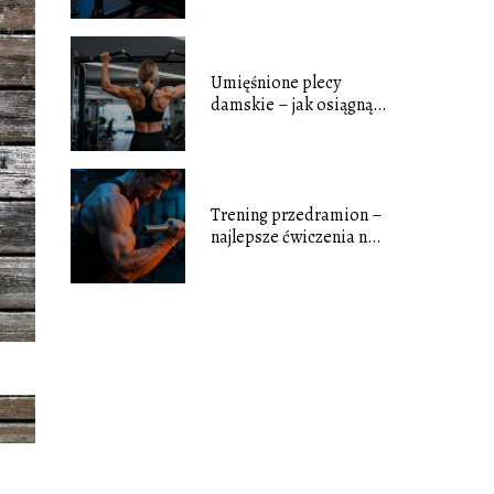
Umięśnione plecy
damskie – jak osiągnąć
wymarzoną sylwetkę?
Trening przedramion –
najlepsze ćwiczenia na
siłę i masę