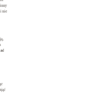
winny
i nie
ją,
a
nać
ąc
ająć