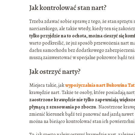
Jak kontrolować stan nart?
Trzeba zdawać sobie sprawę z tego, że stan sprzętu
narciarskiego, ale także wtedy, kiedy ten się zakońc
tylko przyjdzie na to ochota, można cieszyć się 
warto podkreślić, że już sposób przewożenia nart m
dachu samochodu bez dodatkowego zabezpieczenia. 
muszą zainwestować w specjalne pokrowce bądź też
Jak ostrzyć narty?
Miejsca takie, jak
wypożyczalnia nart Bukowina Ta
krawędzie nart. Także te osoby, które posiadają nar
zaostrzone krawędzie nie tylko zapewniają większe
płynącą z szusowania po zboczu
. Naostrzone krawę
zmienić kierunek bądź też panować nad jazdą nawet po
można na bieżąco kontrolować stan ich powierzchni
To, jak często należy ostrzyć krawędzie nart, zależne 