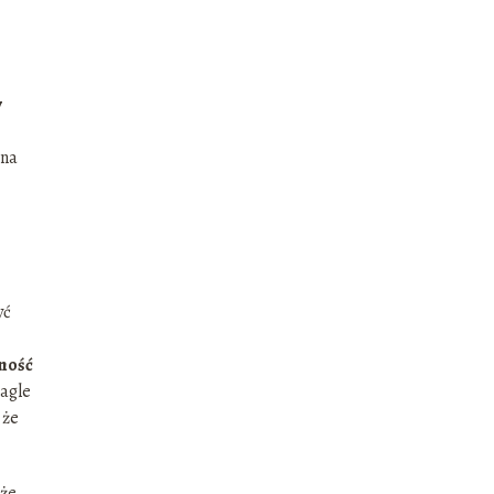
y
 na
yć
mność
nagle
 że
kże