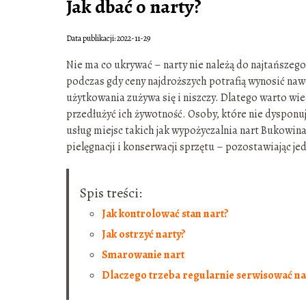
Jak dbać o narty?
Data publikacji: 2022-11-29
Nie ma co ukrywać – narty nie należą do najtańszego
podczas gdy ceny najdroższych potrafią wynosić nawe
użytkowania zużywa się i niszczy. Dlatego warto wie
przedłużyć ich żywotność. Osoby, które nie dysponu
usług miejsc takich jak wypożyczalnia nart Bukowin
pielęgnacji i konserwacji sprzętu – pozostawiając je
Spis treści:
Jak kontrolować stan nart?
Jak ostrzyć narty?
Smarowanie nart
Dlaczego trzeba regularnie serwisować na