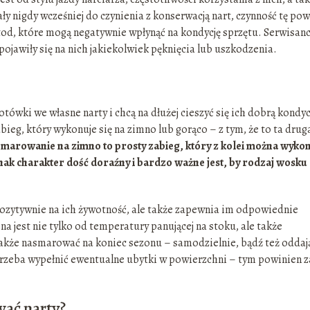
y nigdy wcześniej do czynienia z konserwacją nart, czynność tę po
od, które mogą negatywnie wpłynąć na kondycję sprzętu. Serwisanc
i pojawiły się na nich jakiekolwiek pęknięcia lub uszkodzenia.
ówki we własne narty i chcą na dłużej cieszyć się ich dobrą kondyc
ieg, który wykonuje się na zimno lub gorąco – z tym, że to ta drug
marowanie na zimno to prosty zabieg, który z kolei można wyko
nak charakter dość doraźny i bardzo ważne jest, by rodzaj wosku
pozytywnie na ich żywotność, ale także zapewnia im odpowiednie
a jest nie tylko od temperatury panującej na stoku, ale także
 także nasmarować na koniec sezonu – samodzielnie, bądź też oddaj
rzeba wypełnić ewentualne ubytki w powierzchni – tym powinien z
wać narty?