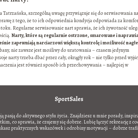
a Tatrzańska, szczególną uwagę przywiązuje się do serwisowania na
prawę z tego, że to ich odpowiednia kondycja odpowiada za komfo
 stoku. Regularne serwisowanie nart sprawia, że ich żywotność uleg
ością.
Narty, które są regularnie ostrzone, smarowane i naprawi
ześnie zapewniają narciarzowi większą kontrolę i możliwość nagł
dbany, nie zawsze jest możliwy do uratowania – czasem jedynym
je narty trzeba dbać przez cały, okrągły rok – nie tylko przed wyjś
naczenia jest również sposób ich przechowywania – najlepiej w
SportSales
oją pasją do aktywnego stylu życia. Znajdziesz u mnie porady, inspir
im, co sprawia, że czujemy się dobrze. Lubię łączyć rekreację z c
ukasz praktycznych wskazówek i odrobiny motywacji – dobrze trafił