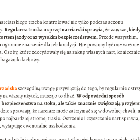
 narciarskiego trzeba kontrolować nie tylko podczas sezonu
zy.
Regularna troska o sprzęt narciarski sprawia, że zawsze, kied
komfortem jazdy oraz wysokim bezpieczeństwem
. Przede wszystkim,
a ogromne znaczenie dla ich kondycji. Nie powinny być one wożone
Osoby, które zdecydowały się na zakup własnych nart, koniecznie
 bagażnik dachowy.
trzańska
szczególną uwagę przywiązują do tego, by regularnie ostrz
ty na własny użytek, muszą o to dbać.
W odpowiedni sposób
 bezpieczeństwo na stoku, ale także znacznie zwiększają przyje
dzie sprawiają, że narciarz może zatrzymać się w dowolnej chwili, 
 najbardziej stromej trasie. Ostrzenie i czyszczenie nart sprawia,
, wyłapując ewentualne uszkodzenia.
jest od stylu jazdy narciarza, częstotliwości korzystania z nich, a ta