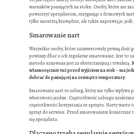
warunków panujących na stoku. Osoby, które nie miał
powierzyć specjalistom, rezygnując z domowych met
tylko naostrzą krawędzie, ale także naprawią je, jeśl
Smarowanie nart
Wszystkie osoby, które zainwestowały pewną ilość got
powinny dbać o ich regularne smarowanie. Jest to zab
metoda uznawana jest za skuteczniejszą i trwalszą.
S
własnoręcznie tuż przed wyjściem na stok – ma jed
dobrać do panującej na zewnątrz temperatury
.
Smarowanie nart to zabieg, który nie tylko wpływa 
właściwości jezdne. Częstotliwość zabiegu uzależnion
częstotliwości korzystania ze sprzętu. Narty warto
sprzęt do serwisu. Przed smarowaniem koniecznie t
się specjalista.
Dlaczego trzeba regularnie serwiso