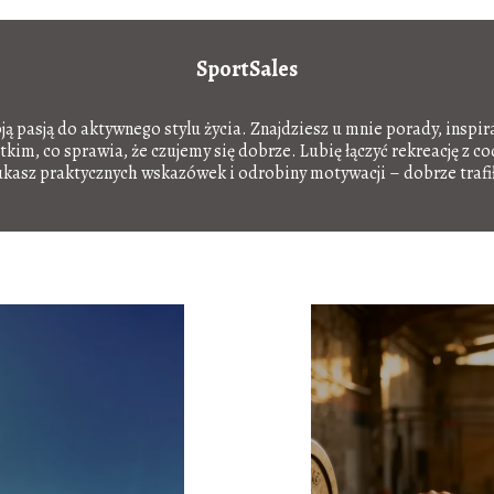
SportSales
oją pasją do aktywnego stylu życia. Znajdziesz u mnie porady, inspir
im, co sprawia, że czujemy się dobrze. Lubię łączyć rekreację z c
ukasz praktycznych wskazówek i odrobiny motywacji – dobrze trafił