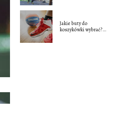
Jakie buty do
koszykówki wybrać?
Obuwie do gry w kosza