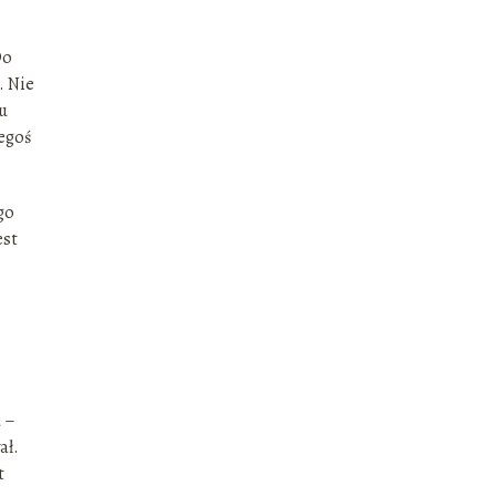
Do
. Nie
tu
regoś
go
est
 –
ał.
t