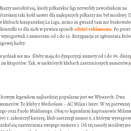
karzy narodził się, kiedy piłkarskie ligi zezwoliły zawodnikom na
ześniej taki hołd nawet dla najlepszych piłkarzy nie był możliwy. 
w klubach hiszpańskiej La Liga, mimo że gwiazd tam nie brakowało
e koszulki to dla nich w pewien sposób
odzież reklamowa
. Po pros
u występowali z numerami od 1 do 25. Rezygnacja ze zgłoszenia któ
igowej kadry.
jednak nie ma. Kluby mają do dyspozycji numery od 1 do 99, dlate
ia im kłopotów. Tak, w niektórych klubach zastrzeżonych numerów j
ubowym legendom najbardziej popularne jest we Włoszech. Dwa
numerów. To kluby z Mediolanu – AC Milan i Inter. W tej pierwszej
go oraz Paolo Maldiniego. Obaj to legendarni kapitanowie Milanu
1997 r. zakończył karierę, klub zastrzegł numer 6, z którym występow
zekał się zastrzeżenia swojego numeru 3. Od tej zasady możliwy jes