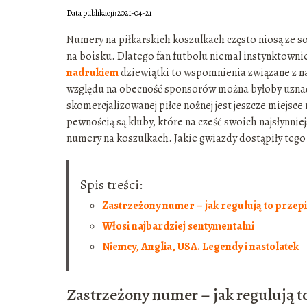
Data publikacji: 2021-04-21
Numery na piłkarskich koszulkach często niosą ze s
na boisku. Dlatego fan futbolu niemal instynktowni
nadrukiem
dziewiątki to wspomnienia związane z n
względu na obecność sponsorów można byłoby uzna
skomercjalizowanej piłce nożnej jest jeszcze miejsc
pewnością są kluby, które na cześć swoich najsłynni
numery na koszulkach. Jakie gwiazdy dostąpiły tego
Spis treści:
Zastrzeżony numer – jak regulują to przepi
Włosi najbardziej sentymentalni
Niemcy, Anglia, USA. Legendy i nastolatek
Zastrzeżony numer – jak regulują t