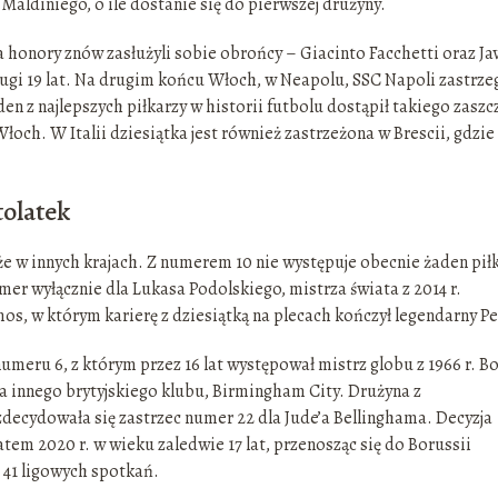
 Maldiniego, o ile dostanie się do pierwszej drużyny.
a honory znów zasłużyli sobie obrońcy – Giacinto Facchetti oraz Ja
rugi 19 lat. Na drugim końcu Włoch, w Neapolu, SSC Napoli zastrze
 z najlepszych piłkarzy w historii futbolu dostąpił takiego zaszc
Włoch. W Italii dziesiątka jest również zastrzeżona w Brescii, gdzie
tolatek
e w innych krajach. Z numerem 10 nie występuje obecnie żaden pił
er wyłącznie dla Lukasa Podolskiego, mistrza świata z 2014 r.
, w którym karierę z dziesiątką na plecach kończył legendarny Pe
meru 6, z którym przez 16 lat występował mistrz globu z 1966 r. B
a innego brytyjskiego klubu, Birmingham City. Drużyna z
decydowała się zastrzec numer 22 dla Jude’a Bellinghama. Decyzja
atem 2020 r. w wieku zaledwie 17 lat, przenosząc się do Borussii
 41 ligowych spotkań.