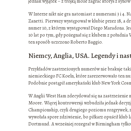
jednak wyjątek – z trójką może zagrać któryś z synów
W Interze nikt nie gra natomiast z numerami 3 i 4. N
Zanetti. Pierwszy występował w klubie przez 18, a d
numer 10, z którym występował Diego Maradona. Jeden
10 lat po tym, gdy pożegnał się z klubem z południa 
ten sposób uczczono Roberto Baggio.
Niemcy, Anglia, USA. Legendy i nas
Przykładów zastrzeżonych numerów nie brakuje takż
niemieckiego FC Koeln, które zarezerwowało ten num
Podobnie postąpił amerykański klub New York Cosmos
W Anglii West Ham zdecydował się na zastrzeżenie nu
Moore. Więcej kontrowersji wzbudziła jednak decyzj
Championship, czyli drugiego poziomu rozgrywek, z
wywołała spore zdziwienie, bo piłkarz opuścił klub l
Dortmund. A wcześniej rozegrał w Birmingham tylko