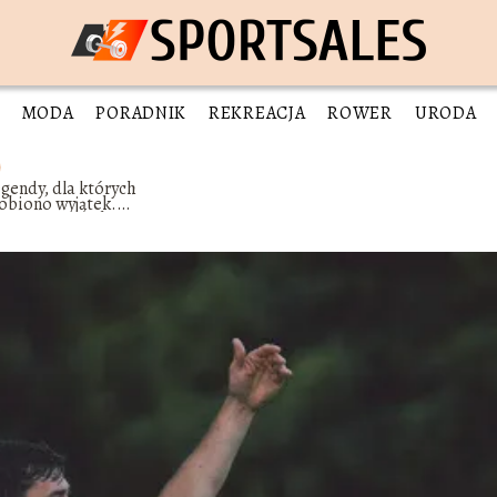
MODA
PORADNIK
REKREACJA
ROWER
URODA
gendy, dla których
obiono wyjątek.
jsłynniejsi piłkarze z
astrzeżonymi numerami