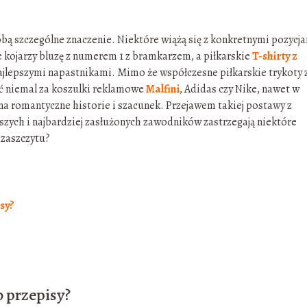
obą szczególne znaczenie. Niektóre wiążą się z konkretnymi pozycj
e kojarzy bluzę z numerem 1 z bramkarzem, a piłkarskie
T-shirty z
ajlepszymi napastnikami. Mimo że współczesne piłkarskie trykoty 
ć niemal za koszulki reklamowe
Malfini
, Adidas czy Nike, nawet w
e na romantyczne historie i szacunek. Przejawem takiej postawy z
ejszych i najbardziej zasłużonych zawodników zastrzegają niektóre
 zaszczytu?
sy?
o przepisy?