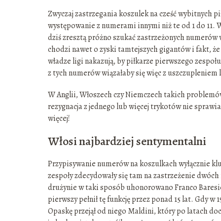
Zwyczaj zastrzegania koszulek na cześć wybitnych pił
występowanie z numerami innymi niż te od 1 do 11. Wc
dziś zresztą próżno szukać zastrzeżonych numerów 
chodzi nawet o zyski tamtejszych gigantów i fakt, ż
władze ligi nakazują, by piłkarze pierwszego zespoł
z tych numerów wiązałaby się więc z uszczupleniem l
W Anglii, Włoszech czy Niemczech takich problemów 
rezygnacja z jednego lub więcej trykotów nie spraw
więcej!
Włosi najbardziej sentymentalni
Przypisywanie numerów na koszulkach wyłącznie kl
zespoły zdecydowały się tam na zastrzeżenie dwóch 
drużynie w taki sposób uhonorowano Franco Baresie
pierwszy pełnił tę funkcję przez ponad 15 lat. Gdy w 
Opaskę przejął od niego Maldini, który po latach doc