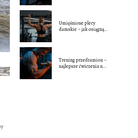
Umięśnione plecy
damskie – jak osiągnąć
wymarzoną sylwetkę?
Trening przedramion –
najlepsze ćwiczenia na
siłę i masę
py