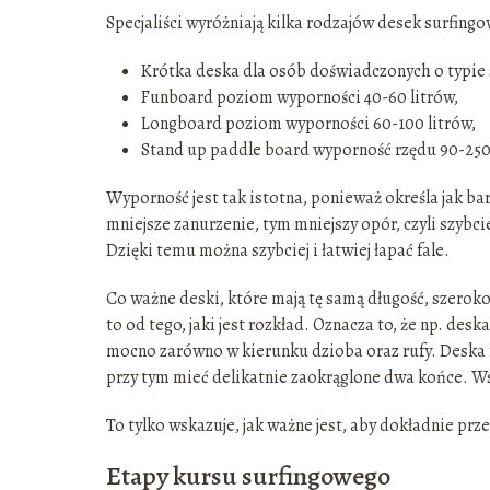
Specjaliści wyróżniają kilka rodzajów desek surfin
Krótka deska dla osób doświadczonych o typie 
Funboard poziom wyporności 40-60 litrów,
Longboard poziom wyporności 60-100 litrów,
Stand up paddle board wyporność rzędu 90-250 
Wyporność jest tak istotna, ponieważ określa jak bar
mniejsze zanurzenie, tym mniejszy opór, czyli szybci
Dzięki temu można szybciej i łatwiej łapać fale.
Co ważne deski, które mają tę samą długość, szerok
to od tego, jaki jest rozkład. Oznacza to, że np. des
mocno zarówno w kierunku dzioba oraz rufy. Deska f
przy tym mieć delikatnie zaokrąglone dwa końce. W
To tylko wskazuje, jak ważne jest, aby dokładnie pr
Etapy kursu surfingowego