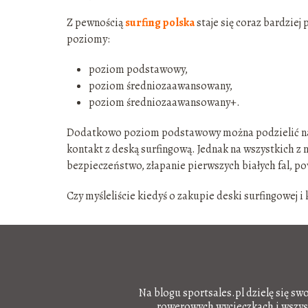
Z pewnością
surfing polska
staje się coraz bardziej
poziomy:
poziom podstawowy,
poziom średniozaawansowany,
poziom średniozaawansowany+.
Dodatkowo poziom podstawowy można podzielić na ki
kontakt z deską surfingową. Jednak na wszystkich z 
bezpieczeństwo, złapanie pierwszych białych fal, p
Czy myśleliście kiedyś o zakupie deski surfingowej i 
Na blogu sportsales.pl dzielę się sw
rowerowych wycieczkach i wszystk