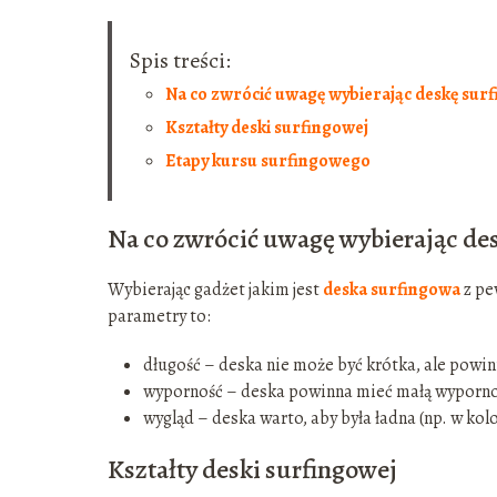
Spis treści:
Na co zwrócić uwagę wybierając deskę sur
Kształty deski surfingowej
Etapy kursu surfingowego
Na co zwrócić uwagę wybierając de
Wybierając gadżet jakim jest
deska surfingowa
z pe
parametry to:
długość – deska nie może być krótka, ale powin
wyporność – deska powinna mieć małą wyporność
wygląd – deska warto, aby była ładna (np. w kolo
Kształty deski surfingowej