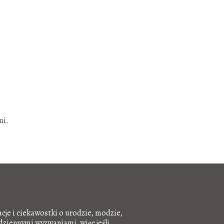
mi.
acje i ciekawostki o urodzie, modzie,
odziennymi wyzwaniami, więc jeśli