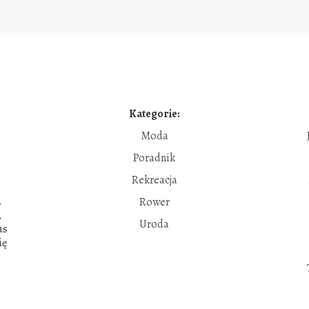
Kategorie:
Moda
Poradnik
a
Rekreacja
.
Rower
,
Uroda
as
ię