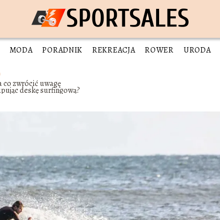
MODA
PORADNIK
REKREACJA
ROWER
URODA
a co zwrócić uwagę
pując deskę surfingową?