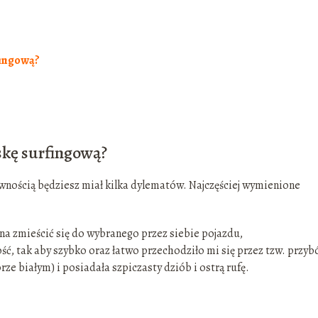
fingową?
skę surfingową?
wnością będziesz miał kilka dylematów. Najczęściej wymienione
na zmieścić się do wybranego przez siebie pojazdu,
, tak aby szybko oraz łatwo przechodziło mi się przez tzw. przybó
rze białym) i posiadała szpiczasty dziób i ostrą rufę.