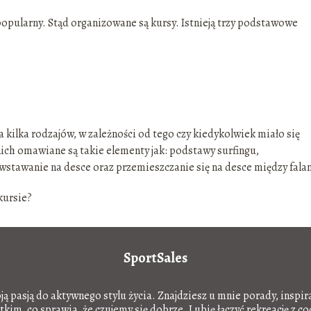
 popularny. Stąd organizowane są kursy. Istnieją trzy podstawowe
lka rodzajów, w zależności od tego czy kiedykolwiek miało się
nich omawiane są takie elementy jak: podstawy surfingu,
owstawanie na desce oraz przemieszczanie się na desce między fala
kursie?
SportSales
oją pasją do aktywnego stylu życia. Znajdziesz u mnie porady, inspir
im, co sprawia, że czujemy się dobrze. Lubię łączyć rekreację z c