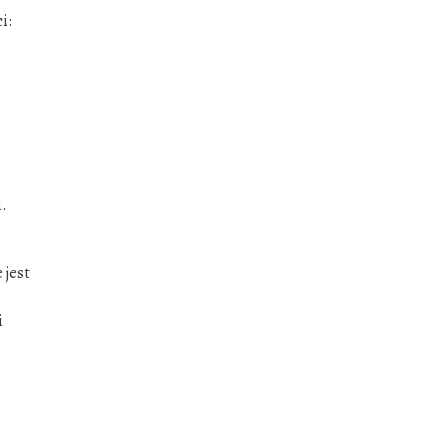
i:
a.
 jest
i