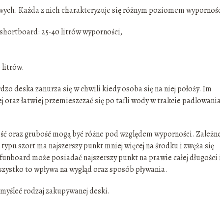
gowych. Każda z nich charakteryzuje się różnym poziomem wypornośc
shortboard: 25-40 litrów wyporności,
litrów.
dzo deska zanurza się w chwili kiedy osoba się na niej położy. Im
ej oraz łatwiej przemieszczać się po tafli wody w trakcie padlowani
ość oraz grubość mogą być różne pod względem wyporności. Zależne
ka typu szort ma najszerszy punkt mniej więcej na środku i zwęża się
unboard może posiadać najszerszy punkt na prawie całej długości 
szystko to wpływa na wygląd oraz sposób pływania.
zemyśleć rodzaj zakupywanej deski.