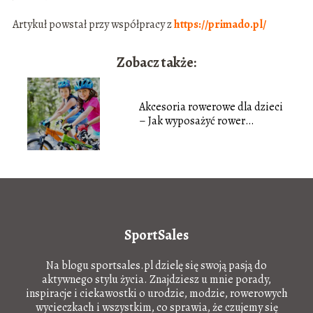
Artykuł powstał przy współpracy z
https://primado.pl/
Zobacz także:
Akcesoria rowerowe dla dzieci
– Jak wyposażyć rower
dziecięcy?
SportSales
Na blogu sportsales.pl dzielę się swoją pasją do
aktywnego stylu życia. Znajdziesz u mnie porady,
inspiracje i ciekawostki o urodzie, modzie, rowerowych
wycieczkach i wszystkim, co sprawia, że czujemy się