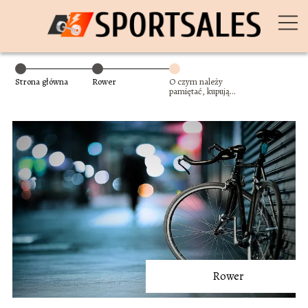
Strona główna
Rower
O czym należy
pamiętać, kupując
rower miejski?
Rower